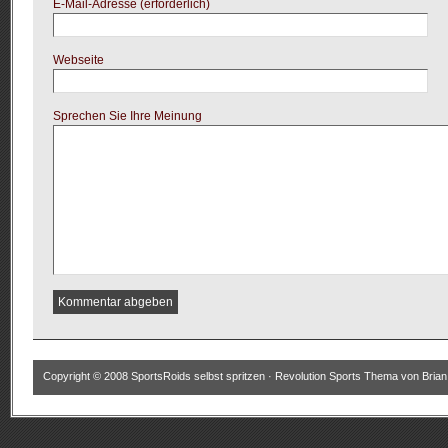
E-Mail-Adresse (erforderlich)
Webseite
Sprechen Sie Ihre Meinung
Copyright © 2008
SportsRoids selbst spritzen
·
Revolution Sports Thema
von
Bria