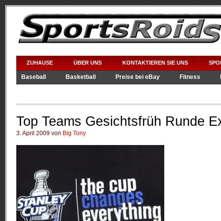
ZUHAUSE
ÜBER UNS
KONTAKTIEREN SIE UNS
SPO
Baseball
Basketball
Preise bei eBay
Fitness
Videospiele
WWE
Top Teams Gesichtsfrüh Runde Ex
3. April 2009 von
Big Tony