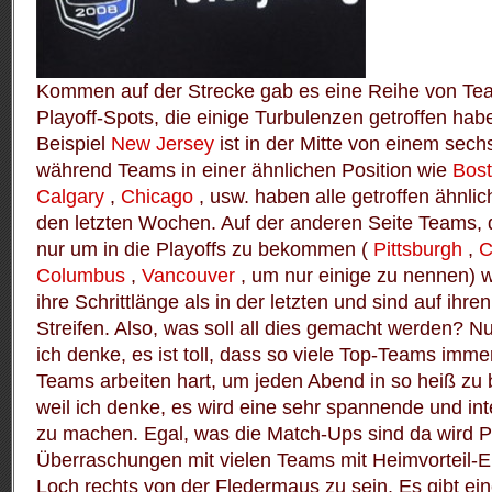
Kommen auf der Strecke gab es eine Reihe von Team
Playoff-Spots, die einige Turbulenzen getroffen habe
Beispiel
New Jersey
ist in der Mitte von einem sech
während Teams in einer ähnlichen Position wie
Bos
Calgary
,
Chicago
, usw. haben alle getroffen ähnli
den letzten Wochen.
Auf der anderen Seite Teams, 
nur um in die Playoffs zu bekommen (
Pittsburgh
,
C
Columbus
,
Vancouver
, um nur einige zu nennen) wi
ihre Schrittlänge als in der letzten und sind auf ihre
Streifen.
Also, was soll all dies gemacht werden?
Nu
ich denke, es ist toll, dass so viele Top-Teams imm
Teams arbeiten hart, um jeden Abend in so heiß z
weil ich denke, es wird eine sehr spannende und in
zu machen.
Egal, was die Match-Ups sind da wird P
Überraschungen mit vielen Teams mit Heimvorteil-Ei
Loch rechts von der Fledermaus zu sein.
Es gibt ei