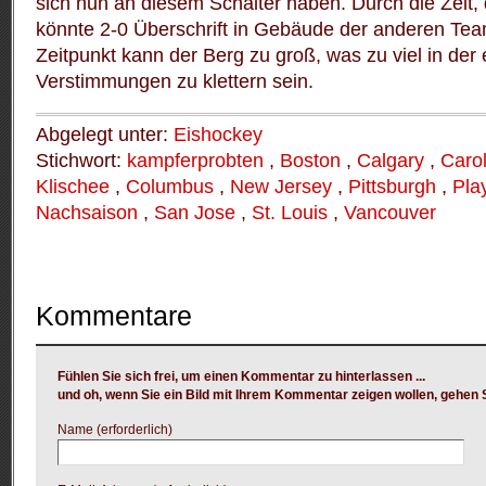
sich nun an diesem Schalter haben.
Durch die Zeit, 
könnte 2-0 Überschrift in Gebäude der anderen Te
Zeitpunkt kann der Berg zu groß, was zu viel in der
Verstimmungen zu klettern sein.
Abgelegt unter:
Eishockey
Stichwort:
kampferprobten
,
Boston
,
Calgary
,
Carol
Klischee
,
Columbus
,
New Jersey
,
Pittsburgh
,
Pla
Nachsaison
,
San Jose
,
St.
Louis
,
Vancouver
Kommentare
Fühlen Sie sich frei, um einen Kommentar zu hinterlassen ...
und oh, wenn Sie ein Bild mit Ihrem Kommentar zeigen wollen, gehen 
Name (erforderlich)