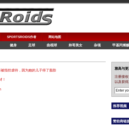
SPORTSROIDS作者
网站地图
健身
足球
曲棍球
帅哥美女
杂项
甲基丙烯
雅高与更
亲被指控虐待，因为她的儿子得了脂肪
注册接收
材！
以及获得
m
推荐视频
赞助商链