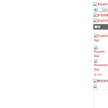
翻译
By N2H