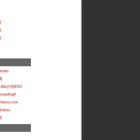
月
月
月
acker
规
ttal介绍BSO
ovasthigh
Videos.com
dishes
意