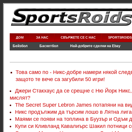
ДОМ
ЗА НАС
СВЪРЖЕТЕ СЕ С НАС
SPORTSROIDS
Бейзбол
Баскетбол
Най-добрите сделки на Ebay
Салюти
Video Games
WWE
Това само по - Никс-добре намери някой след
защото те вече са загубили 50 игри!
Джери Стакхаус да се срещне с Ню Йорк Никс, 
мислят?
The Secret Super Lebron James потапяни на ви
Никс продължим да търсим лошо в Лятна лига
Маями се появи на топлина в Буузър и Одъм 
Купи си Кливланд Кавалиърс Шакил потници с