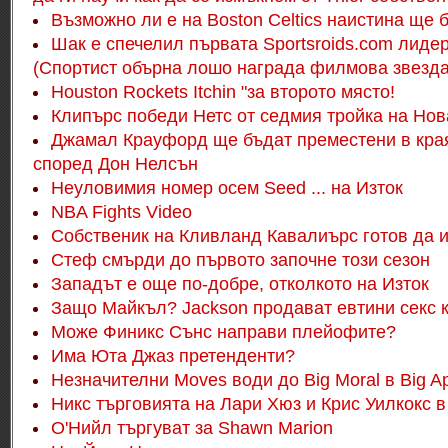
Възможно ли е на Boston Celtics наистина ще 
Шак е спечелил първата Sportsroids.com лид
(Спортист обърна лошо награда филмова звезда
Houston Rockets Itchin "за второто място!
Клипърс победи Нетс от седмия тройка на Нов
Джамал Крауфорд ще бъдат преместени в края 
според Дон Нелсън
Неуловимия номер осем Seed ... на Изток
NBA Fights Video
Собственик на Кливланд Кавалиърс готов да и
Стеф смърди до първото започне този сезон
Западът е още по-добре, отколкото на Изток
Защо Майкъл?
Jackson продават евтини секс 
Може Финикс Сънс направи плейофите?
Има Юта Джаз претенденти?
Незначителни Moves води до Big Moral в Big A
Никс търговията на Лари Хюз и Крис Уилкокс в
О'Нийл търгуват за Shawn Marion