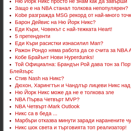
Ню Йорк Никс просто не знам как да завърши
Защо е на NBA станал толкова непопулярен?
Kobe разгражда MSG рекорд от най-много точ
Барон Дейвис на Ню Йорк Никс?
Еди Къри, Човекът с най-тежката Heart!
5 претенденти
Еди Къри расистки изнасилил Man?
Ражон Рондо няма работа да се счита за NBA A
Кобе Брайънт Нови Hyperdunks!
Той Официална: Брандън Рой дава тон за По
Блейзърс
Стив Nash на Никс?
Дюхон, Харингтън и Чандлър лицеви Никс над
Ню Йорк Никс може да не е толкова зле
NBA Първа Четвърт MVP?
NBA Четвърт-Mark Outlook
Никс са в беда ...
Марбъри отказва минути заради наранените ч
Никс шок света и търговията топ реализатор!