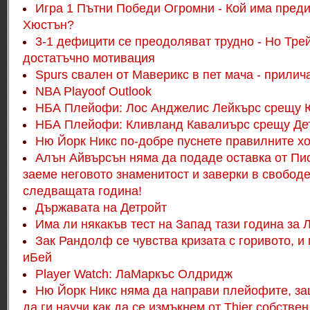
Игра 1 Пътни Победи Огромни - Кой има пред
Хюстън?
3-1 дефицити се преодоляват трудно - Но Тре
достатъчно мотивация
Spurs свален от Маверикс в пет мача - прилич
NBA Playoof Outlook
НБА Плейофи: Лос Анджелис Лейкърс срещу 
НБА Плейофи: Кливланд Кавалиърс срещу Де
Ню Йорк Никс по-добре пуснете правилните хо
Алън Айвърсън няма да подаде оставка от Пис
заеме неговото знаменитост и заверки в свободе
следващата година!
Държавата на Детройт
Има ли някакъв тест на Запад тази година за 
Зак Рандолф се чувства кризата с горивото, и
иБей
Player Watch: ЛаМаркъс Олдридж
Ню Йорк Никс няма да направи плейофите, за
да ги научи как да се измъкнем от Thier собствен