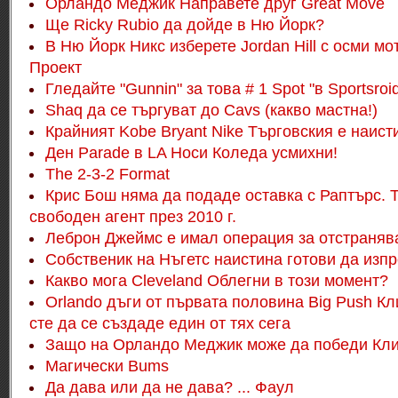
Орландо Меджик Направете друг Great Move
Ще Ricky Rubio да дойде в Ню Йорк?
В Ню Йорк Никс изберете Jordan Hill с осми м
Проект
Гледайте "Gunnin" за това # 1 Spot "в Sportsro
Shaq да се търгуват до Cavs (какво мастна!)
Крайният Kobe Bryant Nike Търговския е наист
Ден Parade в LA Носи Коледа усмихни!
The 2-3-2 Format
Крис Бош няма да подаде оставка с Раптърс.
свободен агент през 2010 г.
Леброн Джеймс е имал операция за отстранява
Собственик на Нъгетс наистина готови да изпр
Какво мога Cleveland Облегни в този момент?
Orlando дъги от първата половина Big Push Кл
сте да се създаде един от тях сега
Защо на Орландо Меджик може да победи Кл
Магически Bums
Да дава или да не дава? ... Фаул