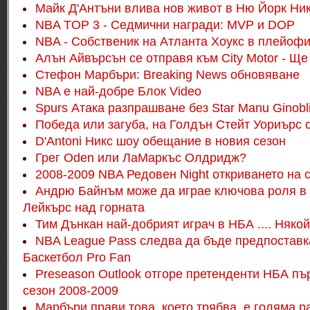
Майк Д'Антъни влива нов живот в Ню Йорк Ни
NBA TOP 3 - Седмични награди: MVP и DOP
NBA - Собственик на Атланта Хоукс в плейоф
Алън Айвърсън се отправя към City Motor - Щ
Стефон Марбъри: Breaking News обновяване
NBA е най-добре Блок Video
Spurs Атака разпрашване без Star Manu Ginobl
Победа или загуба, на Голдън Стейт Уориърс с
D'Antoni Никс шоу обещание в новия сезон
Грег Oden или ЛаМаркъс Олдридж?
2008-2009 NBA Редовен Night откриването на 
Андрю Байнъм може да играе ключова роля в
Лейкърс над горната
Тим Дънкан най-добрият играч в НБА ....
Някой
NBA League Pass следва да бъде предпоставка
Баскетбол Pro Fan
Preseason Outlook отгоре претенденти НБА пъ
сезон 2008-2009
Марбъри прави това, което трябва, е голяма р