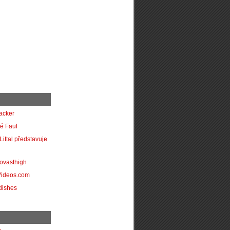
acker
é Faul
Littal představuje
ovasthigh
Videos.com
dishes