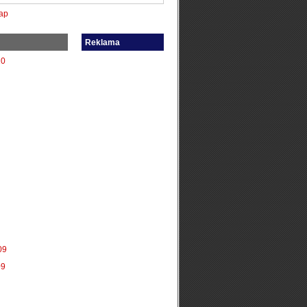
ap
Reklama
10
09
09