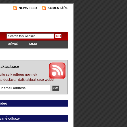
NEWS FEED
KOMENTÁŘE
Různé
MMA
aktualizace
ujte se k odběru novinek
ko dostávají další aktualizace webu!
Video
vané odkazy