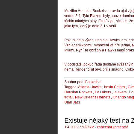
Mezitím Houston Rockets opravdu ujal v jej
vedou 3-1.
Tyto Blazers byly pouze dominov
těchto mladých playoff mráz po zádech, že h
jako tým, který je dole 3-1 v sérii.
Pokud jde o výrobu tepla a Hawks, hra jede
Vzhledem k tomu, vyhození ve hře jedna, Mi
Miami.
Nyní se obrátily a Hawks musí prokáza
V podstatě, pokud řada dostane svázaný na 2
nemají tendenci jít pryč příliš snadno.
Cokol
Soubor pod:
Basketbal
Tagged:
Atlanta Hawks
,
bostn Celtics
,
Cle
Houston Rockets
,
LA Lakers
,
lalakers
,
Lo
trofej
,
New Orleans Hornets
,
Orlando Mag
Utah Jazz
Existuje nějaký test na
1.4.2009 od
AlexV
·
zanechat komentář