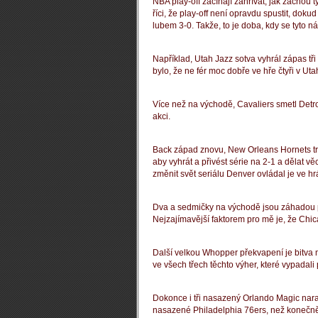
NBA play-off začínají zahřívat, jak začnou tý
říci, že play-off není opravdu spustit, dok
lubem 3-0.
Takže, to je doba, kdy se tyto ná
Například, Utah Jazz sotva vyhrál zápas tř
bylo, že ne fér moc dobře ve hře čtyři v Utah
Více než na východě, Cavaliers smetl Detroi
akci.
Back západ znovu, New Orleans Hornets troch
aby vyhrát a přivést série na 2-1 a dělat vě
změnit svět seriálu Denver ovládal je ve h
Dva a sedmičky na východě jsou záhadou 
Nejzajímavější faktorem pro mě je, že Chi
Další velkou Whopper překvapení je bitva 
ve všech třech těchto výher, které vypadal
Dokonce i tři nasazený Orlando Magic narazi
nasazené Philadelphia 76ers, než konečně 