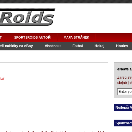
T
SPORTSROIDS AUTOŘI
MAPA STRÁNEK
pší nabídky na eBay
Vhodnost
Fotbal
Hokej
Hotties
WWE
eNews a 
Zaregistr
tář
stejně ja
Nejlepší 
Sponzoro