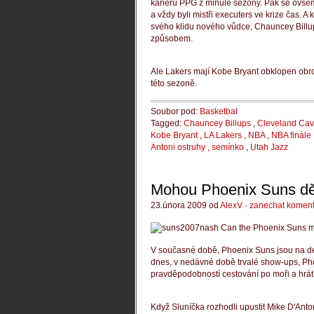
kariéru PPG z minulé sezóny.
Pak se ovšem 
a vždy byli mistři executers ve krize čas.
A 
svého klidu nového vůdce, Chauncey Billup
způsobem.
Ale Lakers mají Kobe Bryant obklopen obro
této sezoně.
Soubor pod:
Basketbal
Tagged:
Chauncey Billups
,
Cleveland Cav
Kobe Bryant
,
LA Lakers
,
NBA
,
NBA finále
Antoni ostruhy
,
semínko
,
Utah Jazz
Mohou Phoenix Suns děl
23.února 2009 od
AlexV
·
zanechat koment
V současné době, Phoenix Suns jsou na de
dnes, v nedávné době trvalé show-ups, Pho
pravděpodobností cestování po moři a hrát 
Když Sluníčka rozhodli upustit Mike D'Anto