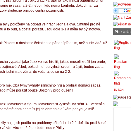
my hrát svou hru trojky a čtyřky.
Stejně jako mnozí odborníci chtěl
ud série je vázána 2-2, nebo nikdo nemá kontrolu, dokud mají za
zory skutečně přijít do centra pozornosti.
i a byly položeny na odpad ve hrách jedna a dva.
Smutné pro ně
u a to buď, a dostal porazit.
Jsou dole 3-1 a měla by být hotovo.
Překladat
t Pistons a dostat se čekat na to pár dní před tím, než bude vidět už
u vypadal jako Jazz ve své hře tři, jak se museli zrušit jen proto,
ci zajímavé.
A teď, pokud mohou vyhrát svou hru čtyři, budou zcela
rách jedním a dvěma, do večera, co se na 2-2.
pro mě.
Oba týmy vyhrály silničního hru a prohrál domácí zápas.
cago může porazit pouze Boston v prodloužení!
By N2H
mezi Mavericks a Spurs.
Mavericks si vyskočil na sérii 3-1 vedení a
i poměrně dominantní s jejich obrana a důvěra pohybuje míč.
ly na jejich podílu na problémy při pádu do 2-1 deficitu proti šesté
vázání věci do 2-2 poslední noc v Philly.