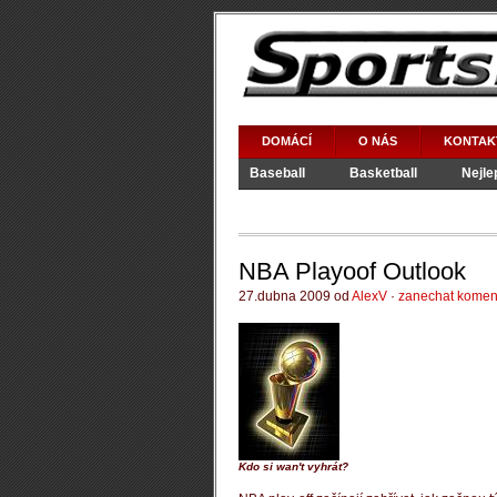
DOMÁCÍ
O NÁS
KONTAK
Baseball
Basketball
Nejle
Ohňostroje
Video Games
NBA Playoof Outlook
27.dubna 2009 od
AlexV
·
zanechat komen
Kdo si wan't vyhrát?