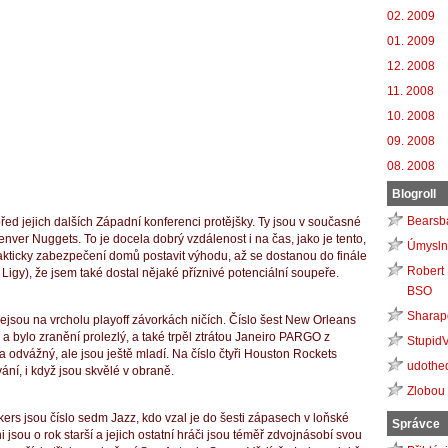
02. 2009
01. 2009
12. 2008
11. 2008
10. 2008
09. 2008
08. 2008
Blogroll
Bearsb
řed jejich dalších Západní konferenci protějšky.
Ty jsou v současné
enver Nuggets.
To je docela dobrý vzdálenost i na čas, jako je tento,
Úmysln
akticky zabezpečení domů postavit výhodu, až se dostanou do finále
Robert 
Ligy), že jsem také dostal nějaké příznivé potenciální soupeře.
BSO
Sharap
sou na vrcholu playoff závorkách ničích.
Číslo šest New Orleans
a bylo zranění prolezlý, a také trpěl ztrátou Janeiro PARGO z
Stupid
la odvážný, ale jsou ještě mladí.
Na číslo čtyři Houston Rockets
udothe
ání, i když jsou skvělé v obraně.
Zlobou
kers jsou číslo sedm Jazz, kdo vzal je do šesti zápasech v loňské
Správce
i jsou o rok starší a jejich ostatní hráči jsou téměř zdvojnásobí svou