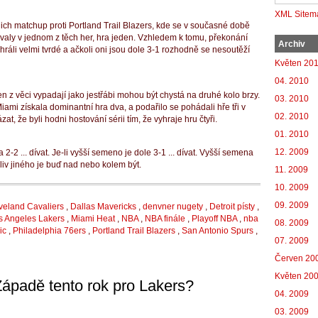
XML Sitem
ich matchup proti Portland Trail Blazers, kde se v současné době
aly v jednom z těch her, hra jeden.
Vzhledem k tomu, překonání
Archiv
ráli velmi tvrdé a ačkoli oni jsou dole 3-1 rozhodně se nesoutěží
Květen 20
04. 2010
n z věci vypadají jako jestřábi mohou být chystá na druhé kolo brzy.
03. 2010
ami získala dominantní hra dva, a podařilo se pohádali hře tři v
02. 2010
t, že byli hodni hostování sérii tím, že vyhraje hru čtyři.
01. 2010
12. 2009
-2 ... dívat.
Je-li vyšší semeno je dole 3-1 ... dívat.
Vyšší semena
iv jiného je buď nad nebo kolem být.
11. 2009
10. 2009
09. 2009
veland Cavaliers
,
Dallas Mavericks
,
denvner nugety
,
Detroit písty
,
s Angeles Lakers
,
Miami Heat
,
NBA
,
NBA finále
,
Playoff NBA
,
nba
08. 2009
ic
,
Philadelphia 76ers
,
Portland Trail Blazers
,
San Antonio Spurs
,
07. 2009
Červen 20
Květen 20
 Západě tento rok pro Lakers?
04. 2009
03. 2009