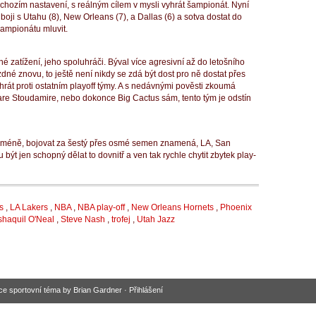
výchozím nastavení, s reálným cílem v mysli vyhrát šampionát.
Nyní
boji s Utahu (8), New Orleans (7), a Dallas (6) a sotva dostat do
šampionátu mluvit.
é zatížení, jeho spoluhráči.
Býval více agresivní až do letošního
zdné znovu, to ještě není nikdy se zdá být dost pro ně dostat přes
t proti ostatním playoff týmy.
A s nedávnými pověsti zkoumá
re Stoudamire, nebo dokonce Big Cactus sám, tento tým je odstín
méně, bojovat za šestý přes osmé semen znamená, LA, San
být jen schopný dělat to dovnitř a ven tak rychle chytit zbytek play-
s
,
LA Lakers
,
NBA
,
NBA play-off
,
New Orleans Hornets
,
Phoenix
shaquil O'Neal
,
Steve Nash
,
trofej
,
Utah Jazz
ce sportovní téma
by
Brian Gardner
·
Přihlášení