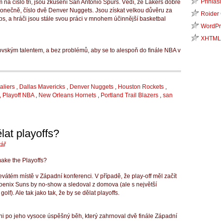
Přihlási
na číslo tři, jsou zkušení San Antonio Spurs.
Vědí, že Lakers dobře
konečně, číslo dvě Denver Nuggets.
Jsou získat velkou důvěru za
Roider
s, a hráči jsou stále svou práci v mnohem účinnější basketbal
WordPr
XHTML
vským talentem, a bez problémů, aby se to alespoň do finále NBA v
aliers
,
Dallas Mavericks
,
Denver Nuggets
,
Houston Rockets
,
,
Playoff NBA
,
New Orleans Hornets
,
Portland Trail Blazers
,
san
at playoffs?
ář
vátém místě v Západní konferenci.
V případě, že play-off měl začít
enix Suns by no-show a sledoval z domova (ale s největší
golf).
Ale tak jako tak, že by se dělat playoffs.
ni po jeho vysoce úspěšný běh, který zahrnoval dvě finále Západní