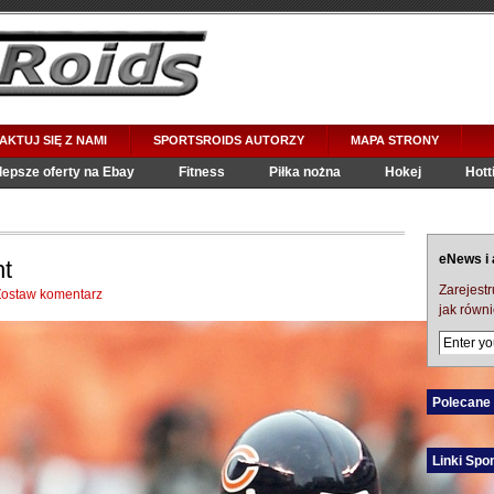
KTUJ SIĘ Z NAMI
SPORTSROIDS AUTORZY
MAPA STRONY
lepsze oferty na Ebay
Fitness
Piłka nożna
Hokej
Hott
eNews i 
t
Zarejestr
Zostaw komentarz
jak równi
Polecane
Linki Sp