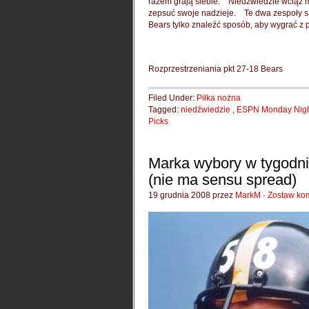
razem grają siebie.
Niedźwiedzie wciąż ma
zepsuć swoje nadzieje.
Te dwa zespoły s
Bears tylko znaleźć sposób, aby wygrać z
Rozprzestrzeniania pkt 27-18 Bears
Filed Under:
Piłka nożna
Tagged:
niedźwiedzie
,
ESPN Monday Nig
Picks
Marka wybory w tygodni
(nie ma sensu spread)
19 grudnia 2008 przez
MarkM
·
Zostaw ko