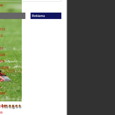
ap
Reklama
2010
10
010
2009
009
k 2009
2009
009
9
2009
2009
09