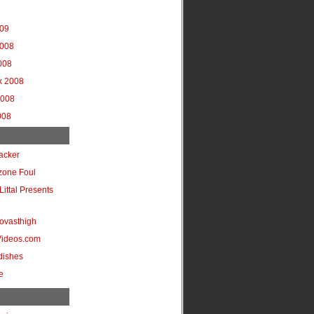
009
2008
008
k 2008
2008
008
acker
zone Foul
Littal Presents
ovasthigh
Videos.com
dishes
e