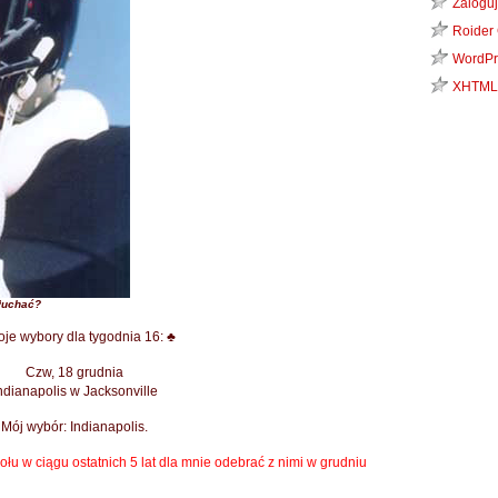
Zaloguj
Roider
WordPr
XHTML
łuchać?
je wybory dla tygodnia 16: ♣
Czw, 18 grudnia
ndianapolis w Jacksonville
Mój wybór: Indianapolis.
łu w ciągu ostatnich 5 lat dla mnie odebrać z nimi w grudniu