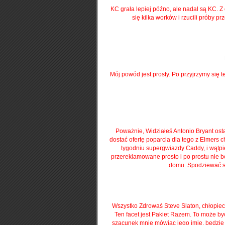
KC grała lepiej późno, ale nadal są KC.
Z 
się kilka worków i rzucili próby p
Mój powód jest prosty.
Po przyjrzymy się te
Poważnie, Widziałeś Antonio Bryant ost
dostać ofertę poparcia dla tego z Elmers
tygodniu supergwiazdy Caddy, i wątp
przereklamowane prosto i po prostu nie b
domu.
Spodziewać si
Wszystko Zdrowaś Steve Slaton, chłopiec
Ten facet jest Pakiet Razem.
To może być
szacunek mnie mówiąc jego imię, będzie 