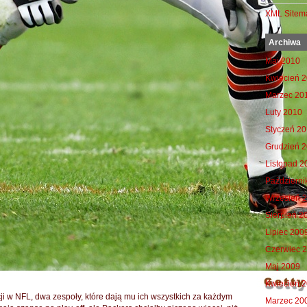
XML Sitem
Archiwa
Maj 2010
Kwiecień 
Marzec 20
Luty 2010
Styczeń 2
Grudzień 
Listopad 2
Październi
Wrzesień 
Sierpień 2
Lipiec 200
Czerwiec 
Maj 2009
Kwiecień 
i w NFL, dwa zespoły, które dają mu ich wszystkich za każdym
Marzec 20