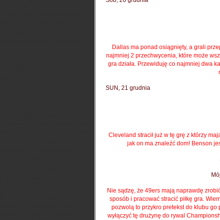
Sob, 20 grudnia
Dallas ma ponad osiągnięty, a grali prz
najmniej 2 przechwycenia, które może wsz
gra działa.
Przewiduję co najmniej dwa ka
SUN, 21 grudnia
Cleveland stracił już w tę grę z którzy maj
jak on ma znaleźć dom!
Benson jes
Mój
Nie sądzę, że 49ers mają naprawdę zrobić
sposób i pracować stracić piłkę gra.
Wiem 
pozwolą to przykro pretekst do klubu go
wyłączyć tę drużynę do rywal Championsh