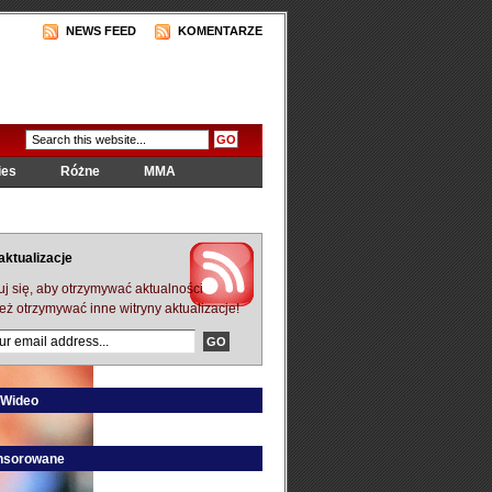
NEWS FEED
KOMENTARZE
ies
Różne
MMA
aktualizacje
uj się, aby otrzymywać aktualności
eż otrzymywać inne witryny aktualizacje!
 Wideo
onsorowane