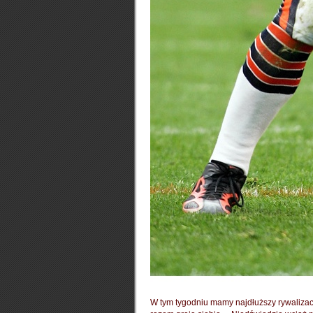
W tym tygodniu mamy najdłuższy rywalizacj