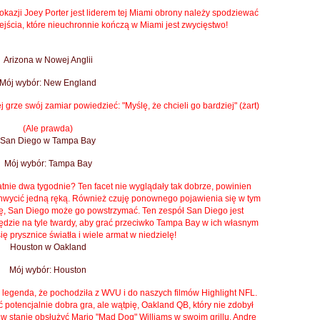
okazji Joey Porter jest liderem tej Miami obrony należy spodziewać
rzejścia, które nieuchronnie kończą w Miami jest zwycięstwo!
Arizona w Nowej Anglii
Mój wybór: New England
j grze swój zamiar powiedzieć: "Myślę, że chcieli go bardziej" (żart)
(Ale prawda)
San Diego w Tampa Bay
Mój wybór: Tampa Bay
atnie dwa tygodnie?
Ten facet nie wyglądały tak dobrze, powinien
 chwycić jedną ręką. Również czuję ponownego pojawienia się w tym
ię, San Diego może go powstrzymać.
Ten zespół San Diego jest
ędzie na tyle twardy, aby grać przeciwko Tampa Bay w ich własnym
ę prysznice światła i wiele armat w niedzielę!
Houston w Oakland
Mój wybór: Houston
 legenda, że pochodziła z WVU i do naszych filmów Highlight NFL.
 potencjalnie dobra gra, ale wątpię, Oakland QB, który nie zdobył
w stanie obsłużyć Mario "Mad Dog" Williams w swoim grillu.
Andre