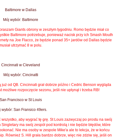
Baltimore w Dallas
Mój wybór: Baltimore
epraszam Giants obrony w zeszłym tygodniu.
Romo będzie miał co
ystkie Baltimore potrzebuje, ponieważ nacisk przy ich Smash Mouth
rnety na Joe Flacco, że będzie ponad 35+ jardów od Dallas będzie
musiał utrzymać 8 w polu.
Cincinnati w Cleveland
Mój wybór: Cincinatti
ą już od QB.
Cincinnati grał dobrze późno i Cedric Benson wygląda
t możliwe rozpoczęcie sezonu, jeśli nie upłynął i trzeba RB!
San Francisco w St Louis
 wybór: San Fransico 49ers.
 wszystko, aby wygrać tę grę.
St Louis zazwyczaj po prostu na swój
Singletary ma swój zespół pod kontrolą i nie będzie błędów, które
 pokonać.
Nie ma osoby w zespole Mike'a ale to lekcja, że w końcu
ip.
Również S. Hill grała bardzo dobrze, więc nie zdziw się, jeśli on