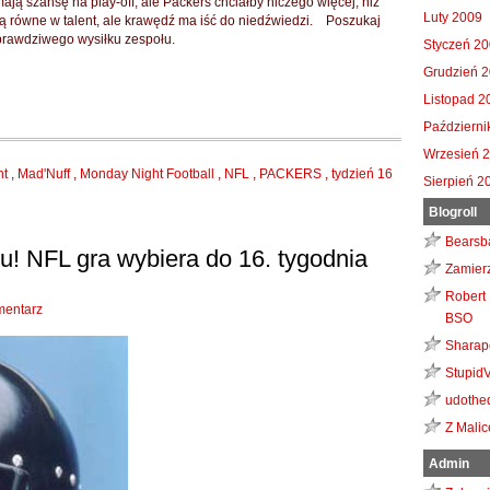
ją szansę na play-off, ale Packers chciałby niczego więcej, niż
Luty 2009
ą równe w talent, ale krawędź ma iść do niedźwiedzi.
Poszukaj
 prawdziwego wysiłku zespołu.
Styczeń 2
Grudzień 
Listopad 2
Październi
Wrzesień 
ht
,
Mad'Nuff
,
Monday Night Football
,
NFL
,
PACKERS
,
tydzień 16
Sierpień 2
Blogroll
Bearsb
u!
NFL gra wybiera do 16. tygodnia
Zamier
Robert 
mentarz
BSO
Sharap
Stupid
udothe
Z Malic
Admin