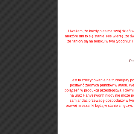
Uważam, że każdy pies ma swój dzień w sł
niektóre dni to się stanie.
Nie wierzę, że św
że "anioły są na boisku w tym tygodniu" 
Pi
Jest to zdecydowanie najtrudniejszy po
postawić żadnych punktów w ataku.
We
połączeń w produkcji przestępstwa.
Równie
na uraz Hanyesworth nigdy nie może po
zamiar dać przewagę gospodarzy w tym 
prawej mieszanki będą w stanie zmęczyć s