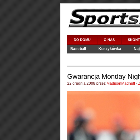
DO DOMU
O NAS
SKONTA
Baseball
Koszykówka
Naj
Salutuje
Gry Wideo
WWE
Gwarancja Monday Nigh
22 grudnia 2008 przez
MadisonMadnuff
·