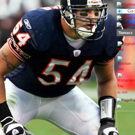
Tłumacz
By N2H