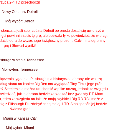
rzuca 2-4 TD przechodzi!
Nowy Orlean w Detroit
Mój wybór: Detroit
ońcu, a jeśli spojrzeć na Detroit po prostu dostał się uwierzyć w
ięci powinni stracić tę grę, ale pozwala tylko powiedzieć, że wierzę,
i dać biodra do wczesnego świąteczny prezent.
Calvin ma ogromny
grę i Stewart wyniki!
ttsburgh w stanie Tennessee
Mój wybór: Tennessee
łączenia tygodnia.
Pittsburgh ma historyczną obrony, ale walczą
dług stanu na koniec Big Ben ma wyglądać Tiny Tim z jego prób
ż Steelers nie można uruchomić w piłkę nożną, jednak ze względu
wiedzieć, jak to obrona będzie zarządzać bez gwiazdy DT.
Mam
jeden ze względu na fakt, że mają szybkie i Big RB RB i może z
ię z Pittsburgh D i zdobyć conajmniej 1 TD.
Albo sposób jej będzie
świetna gra!
Miami w Kansas City
Mój wybór: Miami