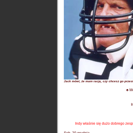
Jack mówi, że mam rację, czy chcesz go przes
♣ Mo
I
Indy właśnie się dużo dobrego zespo