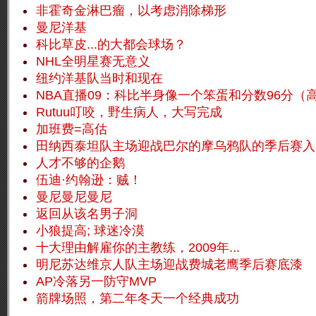
非霍奇金淋巴瘤，以考虑消除梯形
曼尼洋基
科比草皮...的大都会球场？
NHL全明星赛无意义
纽约洋基队当时和现在
NBA直播09：科比半身像一个笨蛋和分数96分（
Rutuu叮咬，野生病人，大写完成
加班费=高估
田纳西泰坦队主场迎战巴尔的摩乌鸦队的季后赛入
人才不够的企鹅
伍迪·约翰逊：贼！
曼尼曼尼曼尼
返回从该名男子洞
小狼提高;
球迷冷漠
十大理由解雇你的主教练，2009年...
明尼苏达维京人队主场迎战费城老鹰季后赛底漆
AP冷落另一防守MVP
箭牌场照，第二年冬天一个经典成功