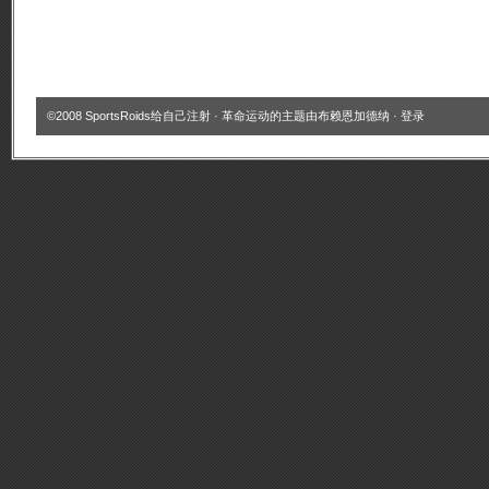
©2008
SportsRoids给自己注射
·
革命运动的主题
由
布赖恩加德纳
·
登录