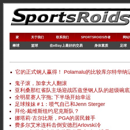
家
关于我们
联系我们
SPORTSROIDS作者
网站
棒球
篮球
在eBay上最好的交易
身体素质
足球
WWE
它的正式钢人赢得！
Polamalu的比较库尔特华
鬼子滚，加拿大人翻滚
亚利桑那红雀队主场迎战匹兹堡钢人队的超级碗底
全明星赛人字拖;
下半场开始幸运
足球辣妹＃1：喷气自己和Jenn Sterger
拜伦-戴维斯纽约尼克斯队？
娜塔莉·古尔比斯，PGA的居民棘手
费多尔艾米连科击倒安德烈Arlovski冷