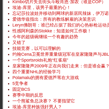
Kimbo切片失去街头斗殴肖恩·加农（谁是COP）
埃迪-库里，该男子最重的心！
忘记莎拉波娃并移动到网球的新居民辣妹，伊万诺
爱德华兹指出：所有的教练解雇的决策意识
Leryn佛朗哥：谁已经占据了我们的心热标枪运动
性感阿利森的Stokke：知道如何工作极！
今年的超级碗继续一个有趣的趋势
又错了
技能竞赛，以可以理解的
约翰Cena卫冕世界重量级冠军在皇家隆隆声与JB
一个Sportsroids礼炮“红雀扇”
皇家隆隆声2009年正在向我们走来：但是谁会赢
四个重要NHL的经验学习
Polamalu的拥有爱德芦苇在大游戏
5竞争者
固定BCS
赛季中期的反思
一个熊鲨鱼总决赛？
不要指望它
埃迪-库里种族强奸男人？