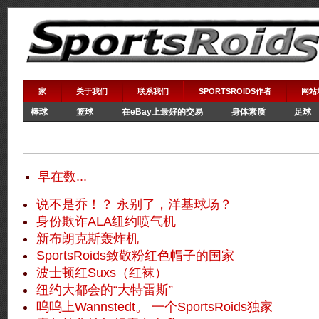
家
关于我们
联系我们
SPORTSROIDS作者
网站
棒球
篮球
在eBay上最好的交易
身体素质
足球
WWE
早在数...
说不是乔！？
永别了，洋基球场？
身份欺诈ALA纽约喷气机
新布朗克斯轰炸机
SportsRoids致敬粉红色帽子的国家
波士顿红Suxs（红袜）
纽约大都会的“大特雷斯”
呜呜上Wannstedt。
一个SportsRoids独家