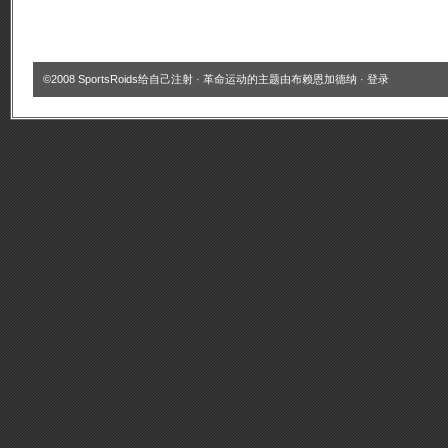
©2008
SportsRoids给自己注射
·
革命运动的主题
由
布赖恩加德纳
·
登录