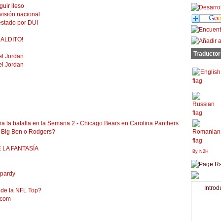
guir ileso
visión nacional
estado por DUI
 MALDITO!
Traductor
el Jordan
el Jordan
a la batalla en la Semana 2 - Chicago Bears en Carolina Panthers
l Big Ben o Rodgers?
 LA FANTASÍA
By N2H
opardy
Introd
 de la NFL Top?
.com