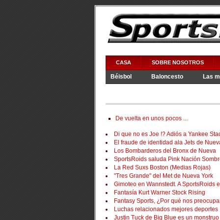
CASA
SOBRE NOSOTROS
Béisbol
Baloncesto
Las m
Saludos
Juegos De Vídeo
De vuelta en unos pocos ...
Di que no es Joe !?
Adiós a Yankee St
El fraude de identidad ala Jets de Nuev
Los Bombarderos del Bronx de Nueva
SportsRoids saluda Pink Nación Sombr
La Red Suxs Boston (Medias Rojas)
"Tres Grande" del Met de Nueva York
Gimoteo en Wannstedt.
A SportsRoids e
Fantasía Kurt Warner Stock Rising
Fantasy Sports, ¿Por qué nos preocup
Luchas relacionados mejores deportes
Justin Tuck de Big Blue es un monstruo