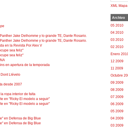
XML Mapa d
Archivo
05 2010
ape
04 2010
 Panther Jake Delhomme y lo grande TE, Dante Rosario.
03 2010
 Panther Jake Delhomme y lo grande TE, Dante Rosario.
a en la Revista Por Alex V
02 2010
cupe sea feliz"
Enero 201
cupe sea feliz"
ANA
12 2009
ins en apertura de la temporada
11 2009
Dont Llévelo
Octubre 2
09 2009
nta desde 2007
08 2009
a ropa interior de falta
07 2009
rte en "Ricky El modelo a seguir"
rte en "Ricky El modelo a seguir"
06 2009
05 2009
te" en Defensa de Big Blue
04 2009
te" en Defensa de Big Blue
03 2009