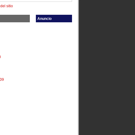
el sitio
Anuncio
0
009