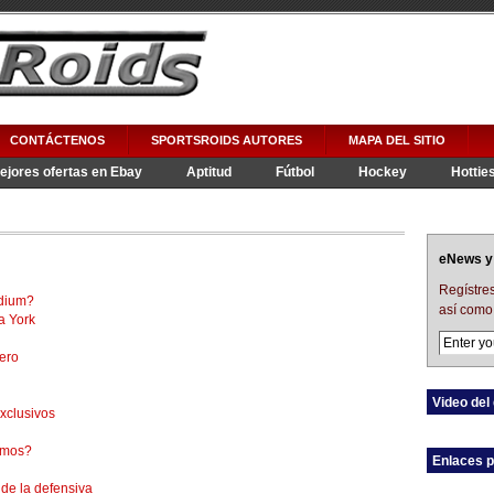
CONTÁCTENOS
SPORTSROIDS AUTORES
MAPA DEL SITIO
ejores ofertas en Ebay
Aptitud
Fútbol
Hockey
Hottie
WWE
eNews y 
Regístres
adium?
así como 
a York
ero
Video del 
xclusivos
amos?
Enlaces p
 de la defensiva