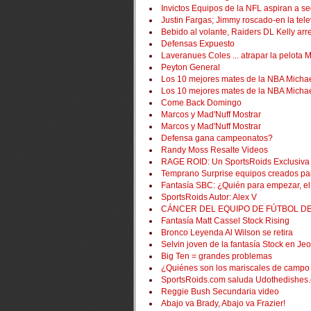
Invictos Equipos de la NFL aspiran a se
Justin Fargas;
Jimmy roscado-en la tele
Bebido al volante, Raiders DL Kelly arr
Defensas Expuesto
Laveranues Coles ... atrapar la pelota
Peyton General
Los 10 mejores mates de la NBA Micha
Los 10 mejores mates de la NBA Micha
Come Back Domingo
Marcos y Mad'Nuff Mostrar
Marcos y Mad'Nuff Mostrar
Defensa gana campeonatos?
Randy Moss Resalte Videos
RAGE ROID: Un SportsRoids Exclusiva
Temprano Surprise equipos creados par
Fantasía SBC: ¿Quién para empezar, e
SportsRoids Autor: Alex V
CÁNCER DEL EQUIPO DE FÚTBOL DE
Fantasía Matt Cassel Stock Rising
Bronco Leyenda Al Wilson se retira
Selvin joven de la fantasía Stock en Je
Big Ten = grandes problemas
¿Quiénes son los mariscales de campo
SportsRoids.com saluda Udothedishes
Reggie Bush Secundaria video
Abajo va Brady, Abajo va Frazier!