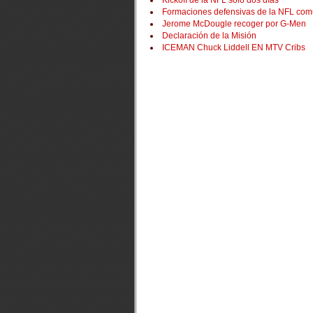
Kickoff de la NFL sólo dos días
Formaciones defensivas de la NFL co
Jerome McDougle recoger por G-Men
Declaración de la Misión
ICEMAN Chuck Liddell EN MTV Cribs