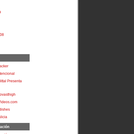
9
008
acker
ntencional
littal Presenta
ovasthigh
Videos.com
dishes
licia
ación