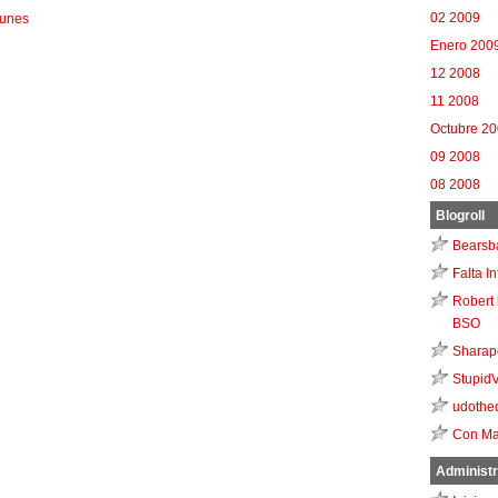
02 2009
munes
Enero 200
12 2008
11 2008
Octubre 2
09 2008
08 2008
Blogroll
Bearsb
Falta I
Robert 
BSO
Sharap
Stupid
udothe
Con Ma
Administr