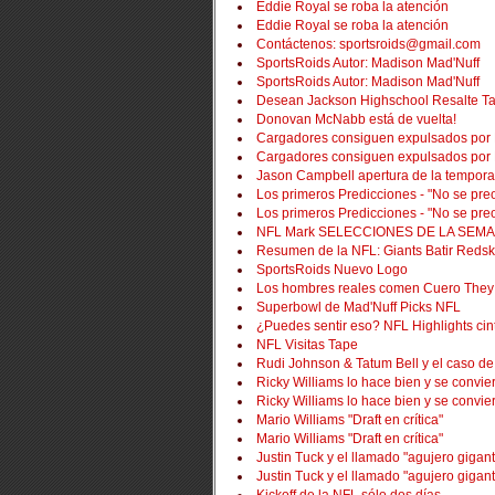
Eddie Royal se roba la atención
Eddie Royal se roba la atención
Contáctenos: sportsroids@gmail.com
SportsRoids Autor: Madison Mad'Nuff
SportsRoids Autor: Madison Mad'Nuff
Desean Jackson Highschool Resalte T
Donovan McNabb está de vuelta!
Cargadores consiguen expulsados ​​por
Cargadores consiguen expulsados ​​por
Jason Campbell apertura de la temporad
Los primeros Predicciones - "No se preo
Los primeros Predicciones - "No se preo
NFL Mark SELECCIONES DE LA SEM
Resumen de la NFL: Giants Batir Redsk
SportsRoids Nuevo Logo
Los hombres reales comen Cuero They 
Superbowl de Mad'Nuff Picks NFL
¿Puedes sentir eso?
NFL Highlights ci
NFL Visitas Tape
Rudi Johnson & Tatum Bell y el caso de l
Ricky Williams lo hace bien y se convie
Ricky Williams lo hace bien y se convie
Mario Williams "Draft en crítica"
Mario Williams "Draft en crítica"
Justin Tuck y el llamado "agujero gigan
Justin Tuck y el llamado "agujero gigan