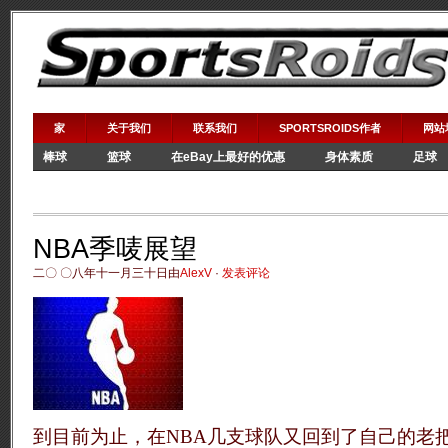
家
关于我们
联系我们
SPORTSROIDS作者
网站
棒球
篮球
在eBay上最好的优惠
身体素质
足球
WWE
NBA季唛展望
二〇 〇八年十一月三十日由
AlexV
·
发表评论
到目前为止，在NBA几支球队又回到了自己的老