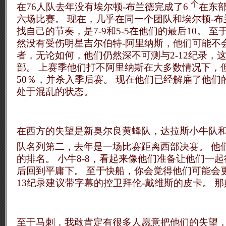
个
在76人队去年没有埃尔顿-布兰德完成了6
在东
六场比赛。
现在，几乎在同一个团队和埃尔顿-布
找自己的节奏，是7-9和5-5在他们的最后10。
至
然没有受伤明星吉尔伯特-阿里纳斯，他们可能不
者，无论如何，他们仍然深不可测与2-12纪录，
部。
上赛季他们打不阿里纳斯在大多数情况下，
50％，并杀入季后赛。
现在他们已经解雇了他们
处于混乱的状态。
在西方的失望是新奥尔良黄蜂队，达拉斯小牛队
队名列第二，去年是一场比赛距离西部决赛。
他
的排名。
小牛8-8，看起来像他们准备让他们一
后回到平庸下。
至于快船，你会觉得他们可能会更
13纪录建议带字幕的控卫拜伦-戴维斯的皮卡。
那
至于马刺，我敢肯定有很多人愿意把他们的失望